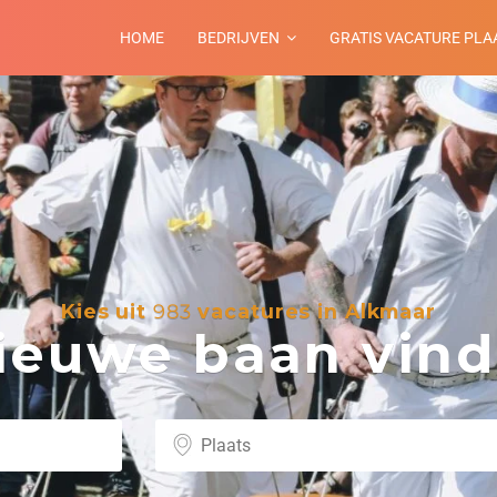
HOME
BEDRIJVEN
GRATIS VACATURE PLA
Kies uit
983
vacatures in Alkmaar
euwe baan vind 