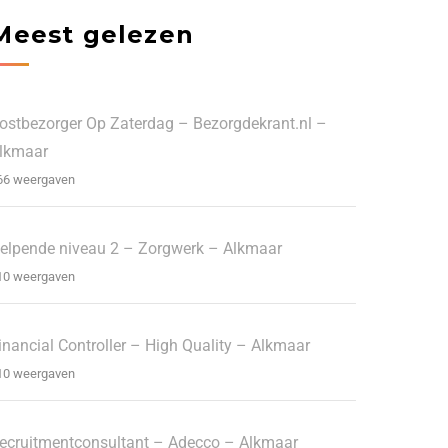
Meest gelezen
ostbezorger Op Zaterdag – Bezorgdekrant.nl –
lkmaar
66 weergaven
elpende niveau 2 – Zorgwerk – Alkmaar
10 weergaven
inancial Controller – High Quality – Alkmaar
10 weergaven
ecruitmentconsultant – Adecco – Alkmaar