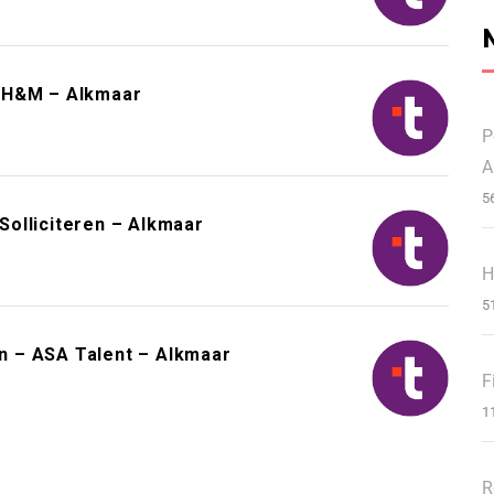
– H&M – Alkmaar
P
A
5
olliciteren – Alkmaar
H
5
 – ASA Talent – Alkmaar
F
1
R