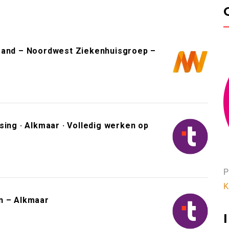
Maand – Noordwest Ziekenhuisgroep –
sing · Alkmaar · Volledig werken op
P
K
n – Alkmaar