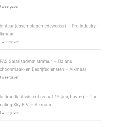
0 weergaven
onteur (assemblagemedewerker) – Pro Industry –
lkmaar
1 weergaven
FAS Salarisadministrateur. – Balans
choonmaak- en Bedrijfsdiensten – Alkmaar
8 weergaven
ultimedia Assistent (vanaf 15 jaar, havo+) – The
ealing Sky B.V. – Alkmaar
5 weergaven