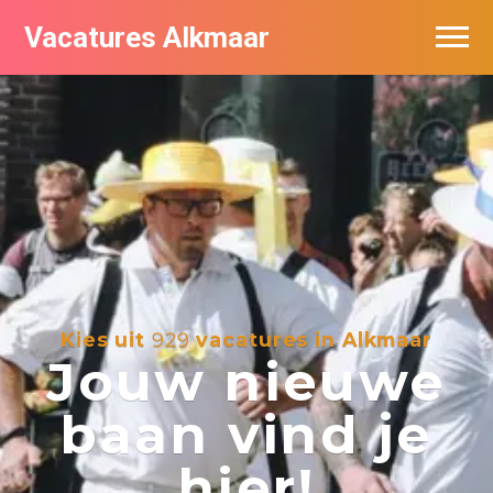
Vacatures Alkmaar
Vacatures per bedrijf
Nieuwsbrief feed
Kies uit
929
vacatures in Alkmaar
Jouw nieuwe
baan vind je
hier!