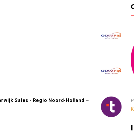
wijk Sales · Regio Noord-Holland –
P
K