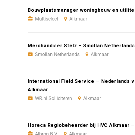
Bouwplaatsmanager woningbouw en utilitei
Multiselect
Alkmaar
Merchandiser Stëlz – Smollan Netherlands
Smollan Netherlands
Alkmaar
International Field Service — Nederlands ve
Alkmaar
WR.nl Solliciteren
Alkmaar
Horeca Regiobeheerder bij HVC Alkmaar – 
Albron B.V.
Alkmaar