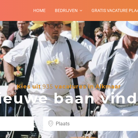
HOME
BEDRIJVEN
GRATIS VACATURE PLA
Kies uit
935
vacatures in Alkmaar
euwe baan vind 