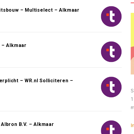
tsbouw – Multiselect – Alkmaar
 – Alkmaar
rplicht – WR.nl Solliciteren –
S
1
m
Albron B.V. – Alkmaar
I