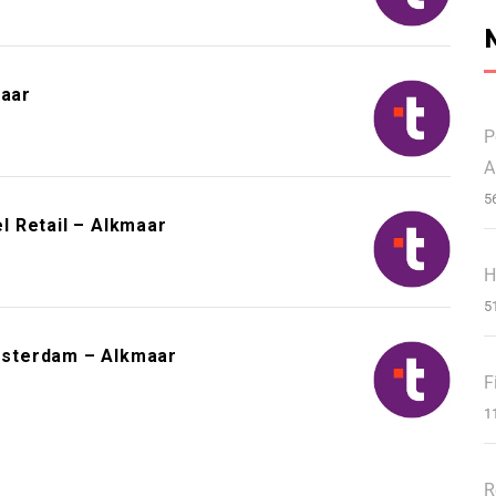
maar
P
A
5
 Retail – Alkmaar
H
5
msterdam – Alkmaar
F
1
R