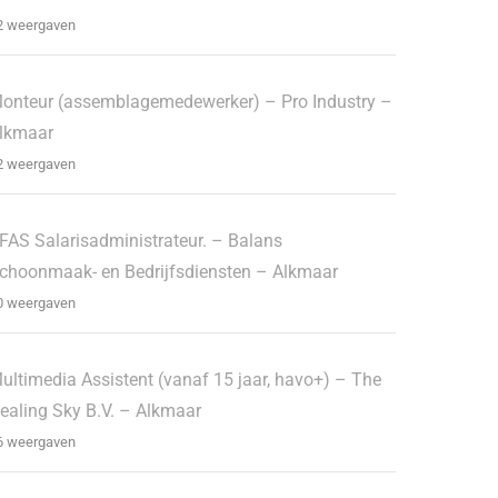
2 weergaven
onteur (assemblagemedewerker) – Pro Industry –
lkmaar
2 weergaven
FAS Salarisadministrateur. – Balans
choonmaak- en Bedrijfsdiensten – Alkmaar
0 weergaven
ultimedia Assistent (vanaf 15 jaar, havo+) – The
ealing Sky B.V. – Alkmaar
6 weergaven