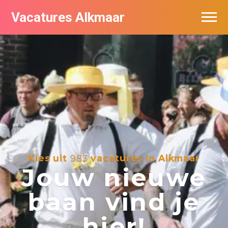
Vacatures Alkmaar
Vacatures per bedrijf
Nieuwsbrief feed
Kies uit
983
vacatures in Alkmaar
Jouw nieuwe
baan vind je
hier!