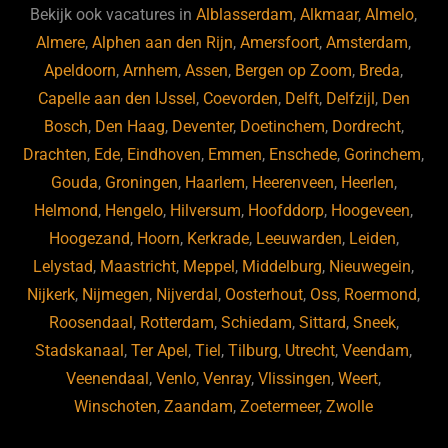
b
ky
dI
Bekijk ook vacatures in
Alblasserdam
,
Alkmaar
,
Almelo
,
o
n
Almere
,
Alphen aan den Rijn
,
Amersfoort
,
Amsterdam
,
Apeldoorn
,
Arnhem
,
Assen
,
Bergen op Zoom
,
Breda
,
o
Capelle aan den IJssel
,
Coevorden
,
Delft
,
Delfzijl
,
Den
k
Bosch
,
Den Haag
,
Deventer
,
Doetinchem
,
Dordrecht
,
Drachten
,
Ede
,
Eindhoven
,
Emmen
,
Enschede
,
Gorinchem
,
Gouda
,
Groningen
,
Haarlem
,
Heerenveen
,
Heerlen
,
Helmond
,
Hengelo
,
Hilversum
,
Hoofddorp
,
Hoogeveen
,
Hoogezand
,
Hoorn
,
Kerkrade
,
Leeuwarden
,
Leiden
,
Lelystad
,
Maastricht
,
Meppel
,
Middelburg
,
Nieuwegein
,
Nijkerk
,
Nijmegen
,
Nijverdal
,
Oosterhout
,
Oss
,
Roermond
,
Roosendaal
,
Rotterdam
,
Schiedam
,
Sittard
,
Sneek
,
Stadskanaal
,
Ter Apel
,
Tiel
,
Tilburg
,
Utrecht
,
Veendam
,
Veenendaal
,
Venlo
,
Venray
,
Vlissingen
,
Weert
,
Winschoten
,
Zaandam
,
Zoetermeer
,
Zwolle