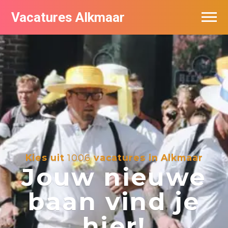
Vacatures Alkmaar
Vacatures per bedrijf
Nieuwsbrief feed
Kies uit
1006
vacatures in Alkmaar
Jouw nieuwe
baan vind je
hier!