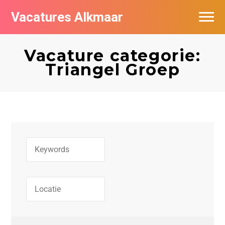
Vacatures Alkmaar
Vacatures per bedrijf
Vacature categorie:
Nieuwsbrief feed
Triangel Groep