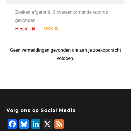
Zoeken afgerond. 0 overeenkomende records
gevonden.
Herstel
RSS
Geen vermeldingen gevonden die aan je zoekopdracht
voldoen.
Volg ons op Social Media
F
Bl
Li
X
F