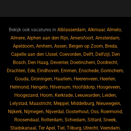
a
u
n
e
c
e
k
e
e
s
e
d
b
ky
dI
Bekijk ook vacatures in
Alblasserdam
,
Alkmaar
,
Almelo
,
o
n
Almere
,
Alphen aan den Rijn
,
Amersfoort
,
Amsterdam
,
Apeldoorn
,
Arnhem
,
Assen
,
Bergen op Zoom
,
Breda
,
o
Capelle aan den IJssel
,
Coevorden
,
Delft
,
Delfzijl
,
Den
k
Bosch
,
Den Haag
,
Deventer
,
Doetinchem
,
Dordrecht
,
Drachten
,
Ede
,
Eindhoven
,
Emmen
,
Enschede
,
Gorinchem
,
Gouda
,
Groningen
,
Haarlem
,
Heerenveen
,
Heerlen
,
Helmond
,
Hengelo
,
Hilversum
,
Hoofddorp
,
Hoogeveen
,
Hoogezand
,
Hoorn
,
Kerkrade
,
Leeuwarden
,
Leiden
,
Lelystad
,
Maastricht
,
Meppel
,
Middelburg
,
Nieuwegein
,
Nijkerk
,
Nijmegen
,
Nijverdal
,
Oosterhout
,
Oss
,
Roermond
,
Roosendaal
,
Rotterdam
,
Schiedam
,
Sittard
,
Sneek
,
Stadskanaal
,
Ter Apel
,
Tiel
,
Tilburg
,
Utrecht
,
Veendam
,